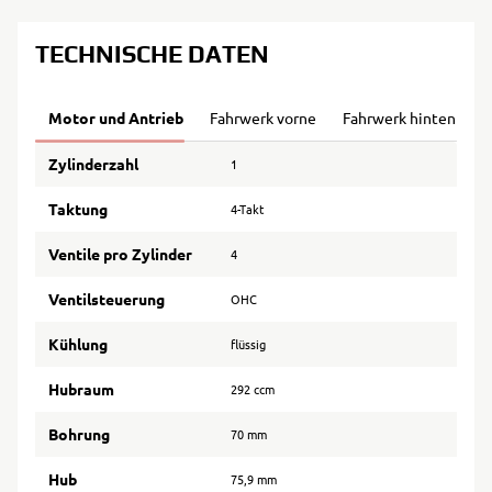
TECHNISCHE DATEN
Motor und Antrieb
Fahrwerk vorne
Fahrwerk hinten
B
Zylinderzahl
1
Taktung
4-Takt
Ventile pro Zylinder
4
Ventilsteuerung
OHC
Kühlung
flüssig
Hubraum
292 ccm
Bohrung
70 mm
Hub
75,9 mm